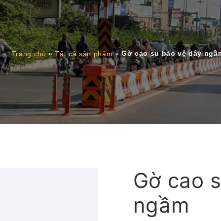
»
»
Gờ cao su bảo vệ dây ngầ
Trang chủ
Tất cả sản phẩm
Gờ cao s
ngầm