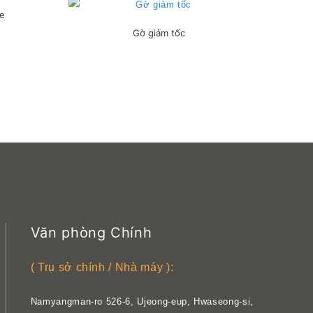
xe
Gờ giảm tốc
Văn phòng Chính
( Trụ sở chính / Nhà máy ):
Namyangman-ro 526-6, Ujeong-eup, Hwaseong-si,