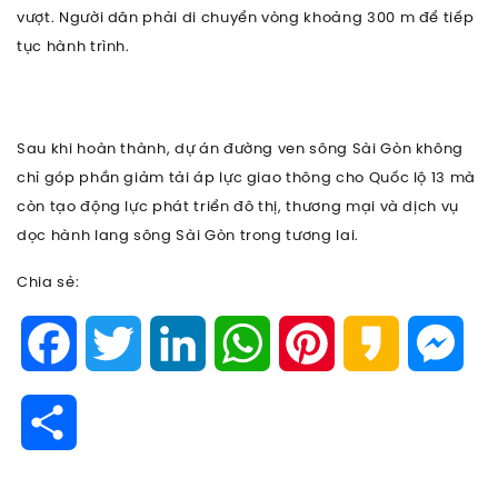
vượt. Người dân phải di chuyển vòng khoảng 300 m để tiếp
tục hành trình.
Sau khi hoàn thành, dự án đường ven sông Sài Gòn không
chỉ góp phần giảm tải áp lực giao thông cho Quốc lộ 13 mà
còn tạo động lực phát triển đô thị, thương mại và dịch vụ
dọc hành lang sông Sài Gòn trong tương lai.
Chia sẻ:
Facebook
Twitter
LinkedIn
WhatsApp
Pinterest
Kakao
Mes
Share