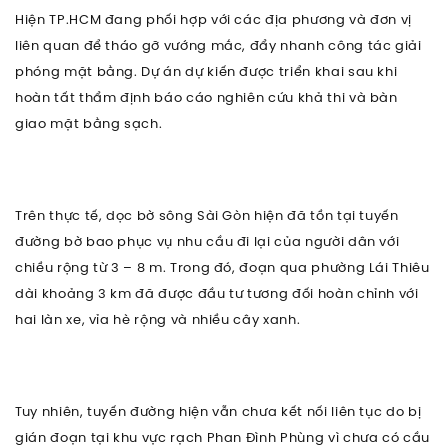
Hiện TP.HCM đang phối hợp với các địa phương và đơn vị
liên quan để tháo gỡ vướng mắc, đẩy nhanh công tác giải
phóng mặt bằng. Dự án dự kiến được triển khai sau khi
hoàn tất thẩm định báo cáo nghiên cứu khả thi và bàn
giao mặt bằng sạch.
Trên thực tế, dọc bờ sông Sài Gòn hiện đã tồn tại tuyến
đường bờ bao phục vụ nhu cầu đi lại của người dân với
chiều rộng từ 3 – 8 m. Trong đó, đoạn qua phường Lái Thiêu
dài khoảng 3 km đã được đầu tư tương đối hoàn chỉnh với
hai làn xe, vỉa hè rộng và nhiều cây xanh.
Tuy nhiên, tuyến đường hiện vẫn chưa kết nối liên tục do bị
gián đoạn tại khu vực rạch Phan Đình Phùng vì chưa có cầu