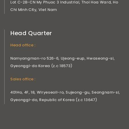
Lot C-2B-CN My Phuoc 3 industrial, Thoi Hoa Ward, Ho
Chi Minh City, Viet Nam
Head Quarter
Head office :
Namyangman-ro 526-6, Ujeong-eup, Hwaseong-si,
Gyeonggi-do Korea (z.c 18573)
Sales office :
401Ho, 4F, 18, Wiryeseoil-ro, Sujeong-gu, Seongnam-si,
Gyeonggi-do, Republic of Korea (z.c 13647)